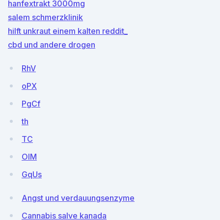
hanfextrakt 3000mg
salem schmerzklinik
hilft unkraut einem kalten reddit_
cbd und andere drogen
RhV
oPX
PgCf
th
TC
OlM
GqUs
Angst und verdauungsenzyme
Cannabis salve kanada