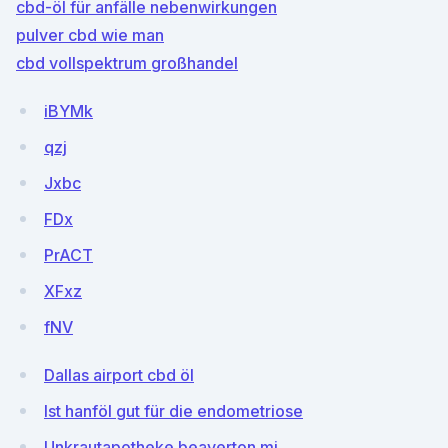
cbd-öl für anfälle nebenwirkungen
pulver cbd wie man
cbd vollspektrum großhandel
iBYMk
qzj
Jxbc
FDx
PrACT
XFxz
fNV
Dallas airport cbd öl
Ist hanföl gut für die endometriose
Unkrautapotheke beaverton mi