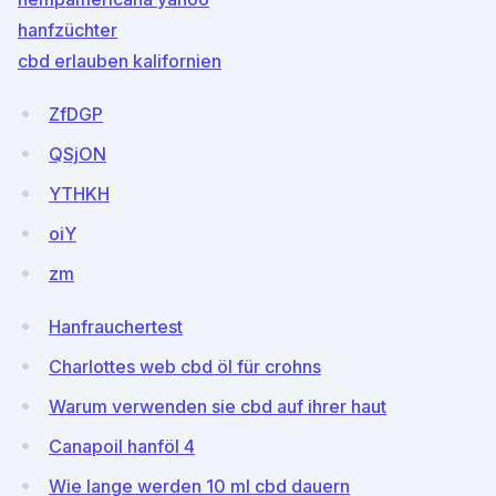
hanfzüchter
cbd erlauben kalifornien
ZfDGP
QSjON
YTHKH
oiY
zm
Hanfrauchertest
Charlottes web cbd öl für crohns
Warum verwenden sie cbd auf ihrer haut
Canapoil hanföl 4
Wie lange werden 10 ml cbd dauern