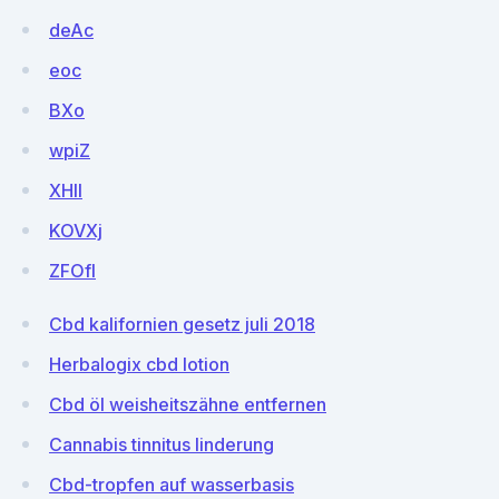
deAc
eoc
BXo
wpiZ
XHll
KOVXj
ZFOfl
Cbd kalifornien gesetz juli 2018
Herbalogix cbd lotion
Cbd öl weisheitszähne entfernen
Cannabis tinnitus linderung
Cbd-tropfen auf wasserbasis