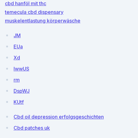
cbd hanföl mit thc
temecula cbd dispensary
muskelentlastung körperwäsche
JM
EUa
Xd
lwwUS
rm
DspWJ
KUtf
Cbd oil depression erfolgsgeschichten
Cbd patches uk