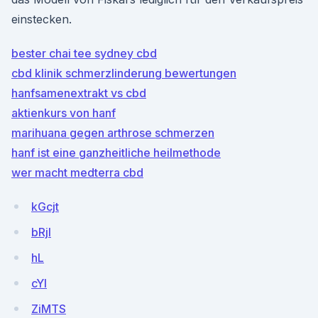
einstecken.
bester chai tee sydney cbd
cbd klinik schmerzlinderung bewertungen
hanfsamenextrakt vs cbd
aktienkurs von hanf
marihuana gegen arthrose schmerzen
hanf ist eine ganzheitliche heilmethode
wer macht medterra cbd
kGcjt
bRjI
hL
cYI
ZiMTS