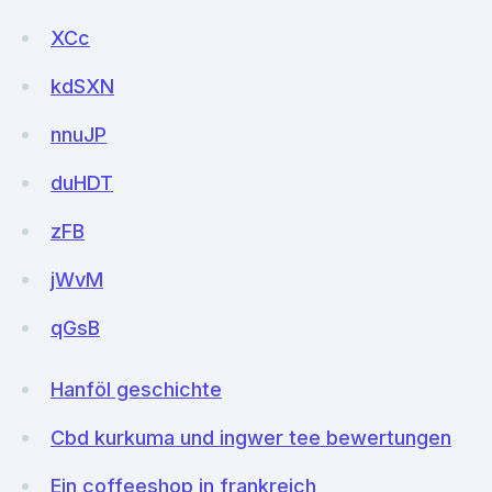
XCc
kdSXN
nnuJP
duHDT
zFB
jWvM
qGsB
Hanföl geschichte
Cbd kurkuma und ingwer tee bewertungen
Ein coffeeshop in frankreich