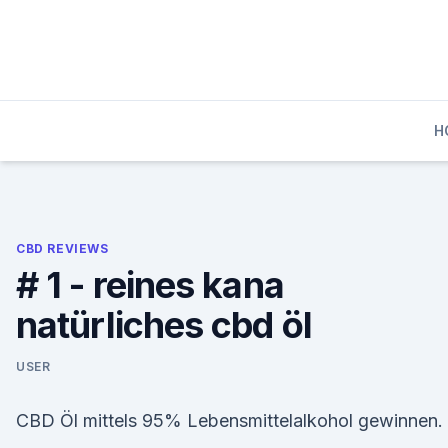
Skip
to
content
H
CBD REVIEWS
# 1 - reines kana
natürliches cbd öl
USER
CBD Öl mittels 95% Lebensmittelalkohol gewinnen.